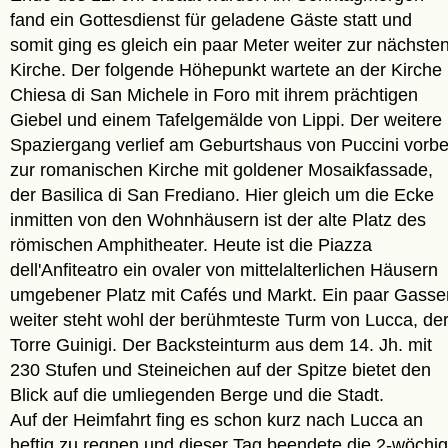
fand ein Gottesdienst für geladene Gäste statt und
somit ging es gleich ein paar Meter weiter zur nächste
Kirche. Der folgende Höhepunkt wartete an der Kirche
Chiesa di San Michele in Foro mit ihrem prächtigen
Giebel und einem Tafelgemälde von Lippi. Der weitere
Spaziergang verlief am Geburtshaus von Puccini vorbe
zur romanischen Kirche mit goldener Mosaikfassade,
der Basilica di San Frediano. Hier gleich um die Ecke
inmitten von den Wohnhäusern ist der alte Platz des
römischen Amphitheater. Heute ist die Piazza
dell'Anfiteatro ein ovaler von mittelalterlichen Häusern
umgebener Platz mit Cafés und Markt. Ein paar Gasse
weiter steht wohl der berühmteste Turm von Lucca, de
Torre Guinigi. Der Backsteinturm aus dem 14. Jh. mit
230 Stufen und Steineichen auf der Spitze bietet den
Blick auf die umliegenden Berge und die Stadt.
Auf der Heimfahrt fing es schon kurz nach Lucca an
heftig zu regnen und dieser Tag beendete die 2-wöchi