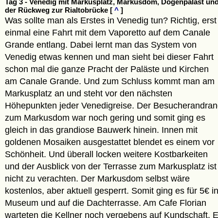
Tag 3 - Venedig mit Markusplatz, Markusdom, Dogenpalast un
der Rückweg zur Rialtobrücke [
^
]
Was sollte man als Erstes in Venedig tun? Richtig, erst
einmal eine Fahrt mit dem Vaporetto auf dem Canale
Grande entlang. Dabei lernt man das System von
Venedig etwas kennen und man sieht bei dieser Fahrt
schon mal die ganze Pracht der Paläste und Kirchen
am Canale Grande. Und zum Schluss kommt man am
Markusplatz an und steht vor den nächsten
Höhepunkten jeder Venedigreise. Der Besucherandra
zum Markusdom war noch gering und somit ging es
gleich in das grandiose Bauwerk hinein. Innen mit
goldenen Mosaiken ausgestattet blendet es einem vor
Schönheit. Und überall locken weitere Kostbarkeiten
und der Ausblick von der Terrasse zum Markusplatz ist
nicht zu verachten. Der Markusdom selbst wäre
kostenlos, aber aktuell gesperrt. Somit ging es für 5€ i
Museum und auf die Dachterrasse. Am Cafe Florian
warteten die Kellner noch vergebens auf Kundschaft. 