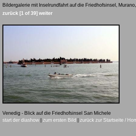
Bildergalerie mit Inselrundfahrt auf die Friedhofsinsel, Muran
zurück
[1 of 39]
weiter
Venedig - Blick auf die Friedhofsinsel San Michele
start der diashow
|
zum ersten Bild
|
zurück zur Startseite / Ho