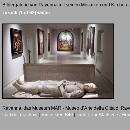
Bildergalerie von Ravenna mit seinen Mosaiken und Kirchen -
zurück
[1 of 62]
weiter
Ravenna, das Museum MAR - Museo d’Arte della Citta di Ra
start der diashow
|
zum ersten Bild
|
zurück zur Startseite / Ho