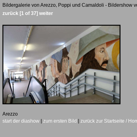
Bildergalerie von Arezzo, Poppi und Camaldoli - Bildershow v
zurück
[1 of 37]
weiter
Arezzo
start der diashow
|
zum ersten Bild
|
zurück zur Startseite / Ho