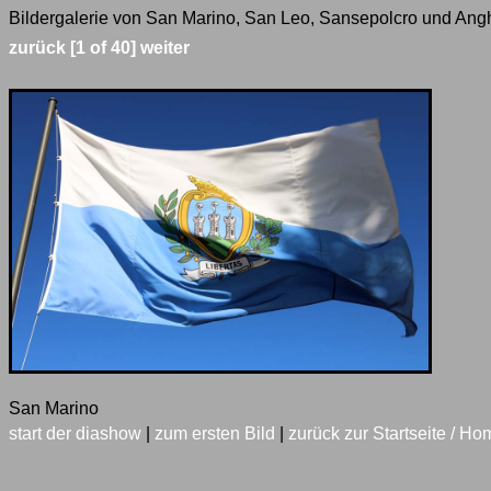
Bildergalerie von San Marino, San Leo, Sansepolcro und Anghi
zurück
[1 of 40]
weiter
San Marino
start der diashow
|
zum ersten Bild
|
zurück zur Startseite / Ho