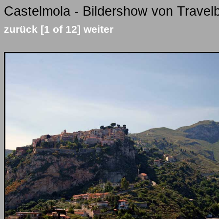
Castelmola - Bildershow von Travelb
zurück
[1 of 12]
weiter