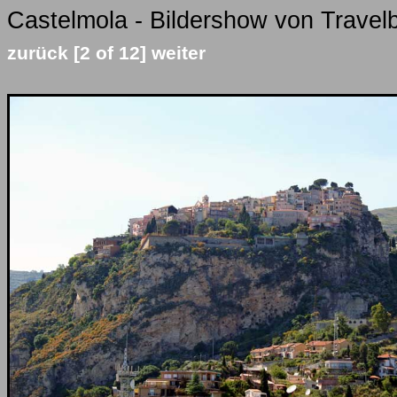
Castelmola - Bildershow von Travelb
zurück
[2 of 12]
weiter