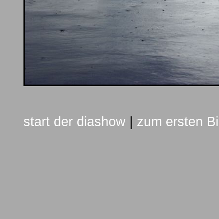
start der diashow
|
zum ersten Bi