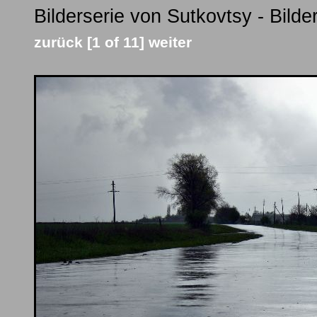
Bilderserie von Sutkovtsy - Bild
zurück
[1 of 11]
weiter