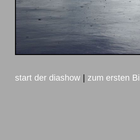
start der diashow
|
zum ersten Bi