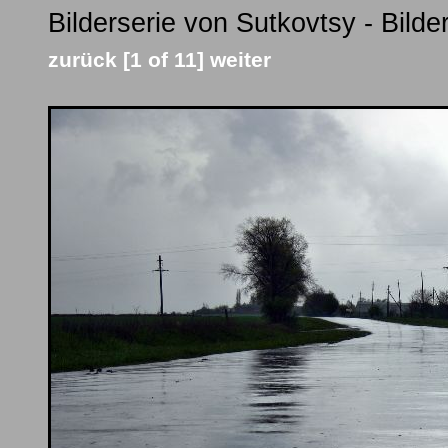
Bilderserie von Sutkovtsy - Bild
zurück
[1 of 11]
weiter