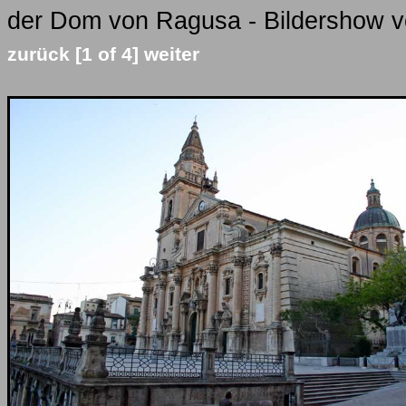
der Dom von Ragusa - Bildershow vo
zurück
[1 of 4]
weiter