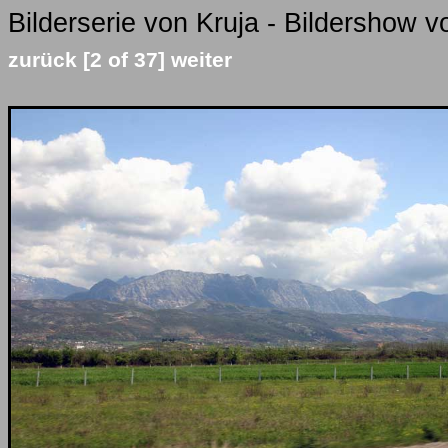
Bilderserie von Kruja - Bildershow v
zurück
[2 of 37]
weiter