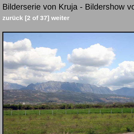
Bilderserie von Kruja - Bildershow v
zurück
[2 of 37]
weiter