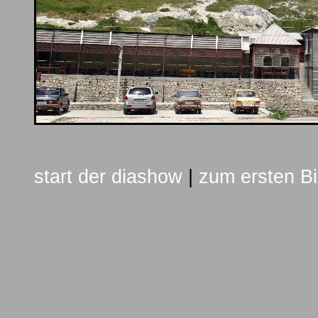
start der diashow
|
zum ersten Bi