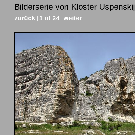
Bilderserie von Kloster Uspenskij
zurück
[1 of 24]
weiter