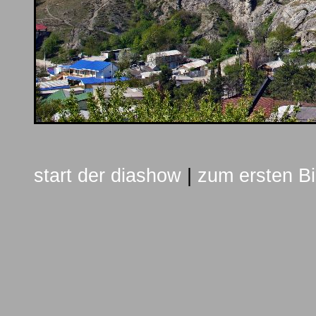
start der diashow
|
zum ersten Bi