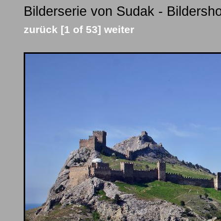
Bilderserie von Sudak - Bildersh
zurück
[1 of 53]
weiter