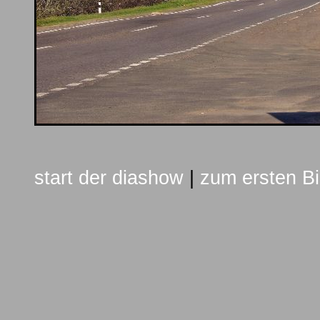
start der diashow
|
zum ersten Bi