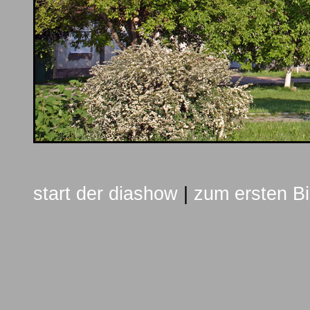
start der diashow
|
zum ersten Bi