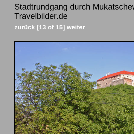
Stadtrundgang durch Mukatschew
Travelbilder.de
zurück
[13 of 15]
weiter