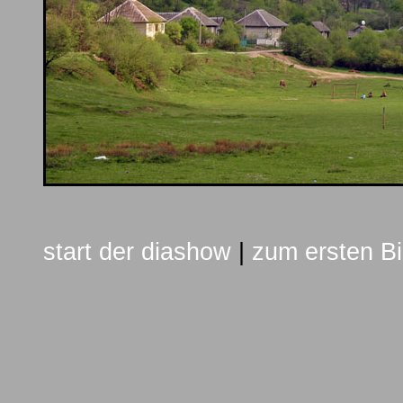
start der diashow
|
zum ersten Bi