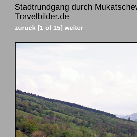
Stadtrundgang durch Mukatschew
Travelbilder.de
zurück
[1 of 15]
weiter