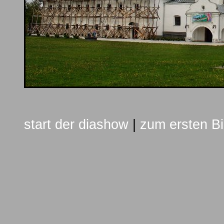
start der diashow
|
zum ersten Bi