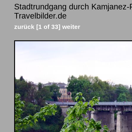
Stadtrundgang durch Kamjanez-Po
Travelbilder.de
zurück
[1 of 33]
weiter