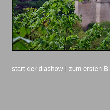
start der diashow
|
zum ersten Bi