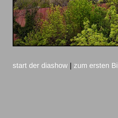
start der diashow
|
zum ersten Bi