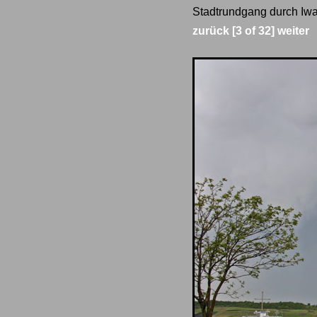
Stadtrundgang durch Iwa
zurück
[3 of 32]
weiter