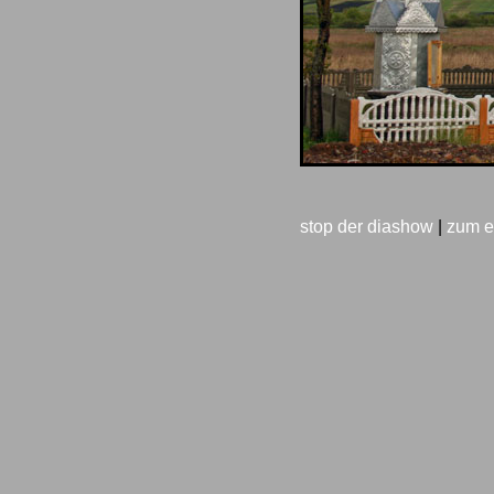
stop der diashow
|
zum e