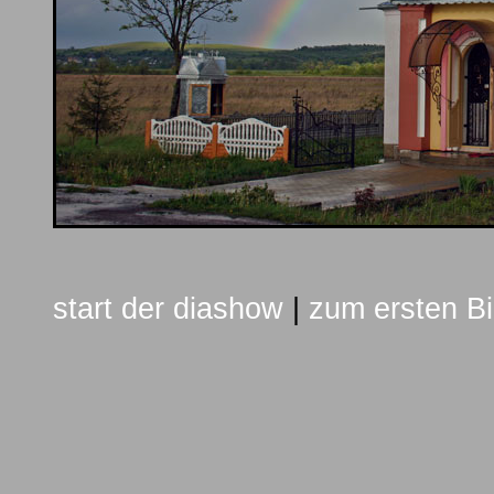
start der diashow
|
zum ersten Bi