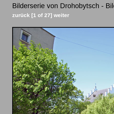
Bilderserie von Drohobytsch - Bi
zurück
[1 of 27]
weiter