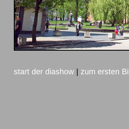
start der diashow
|
zum ersten Bi