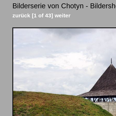
Bilderserie von Chotyn - Bilders
zurück
[1 of 43]
weiter