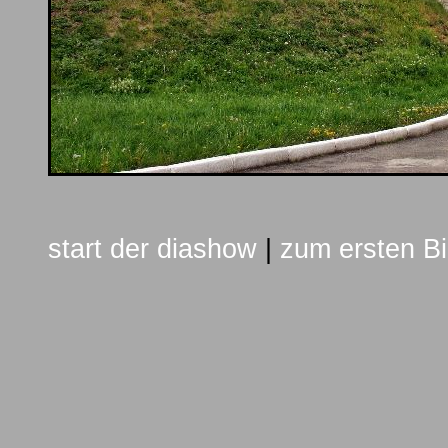
start der diashow
|
zum ersten Bi