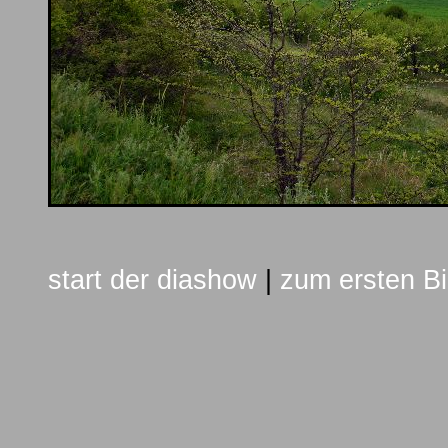
start der diashow
|
zum ersten Bi