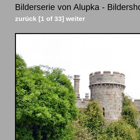
Bilderserie von Alupka - Bildersh
zurück
[1 of 33]
weiter