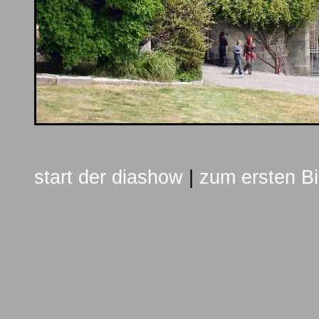
start der diashow
|
zum ersten Bi