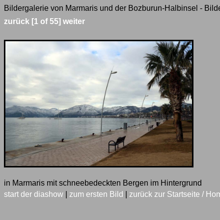
Bildergalerie von Marmaris und der Bozburun-Halbinsel - Bild
zurück
[1 of 55]
weiter
in Marmaris mit schneebedeckten Bergen im Hintergrund
start der diashow
|
zum ersten Bild
|
zurück zur Startseite / Ho