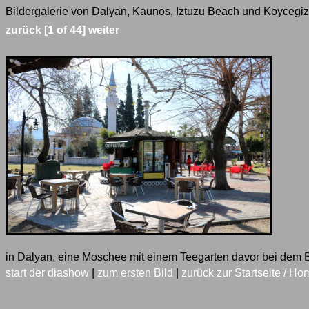
Bildergalerie von Dalyan, Kaunos, Iztuzu Beach und Koycegiz 
zurück
[1 of 44]
weiter
in Dalyan, eine Moschee mit einem Teegarten davor bei dem
start der diashow
|
zum ersten Bild
|
zurück zur Startseite / Ho