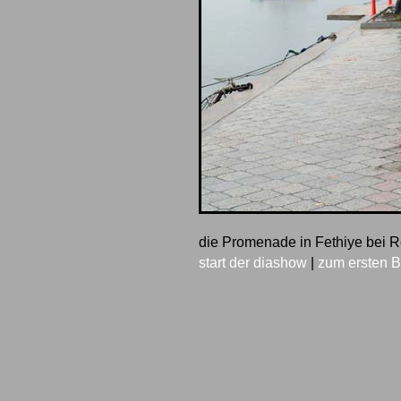
die Promenade in Fethiye bei
start der diashow
|
zum ersten B