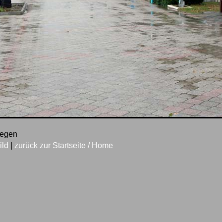
 Regen
ild
|
zurück zur Startseite / Home