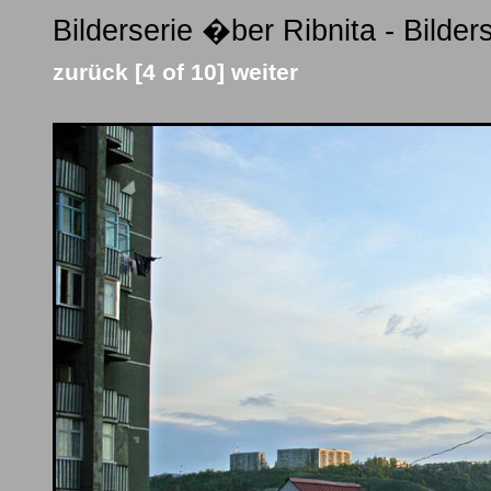
Bilderserie �ber Ribnita - Bilde
zurück
[4 of 10]
weiter