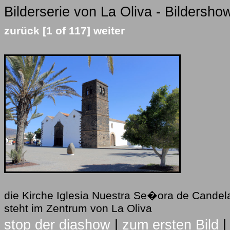
Bilderserie von La Oliva - Bildersho
zurück
[1 of 117]
weiter
die Kirche Iglesia Nuestra Se�ora de Candela
steht im Zentrum von La Oliva
stop der diashow
|
zum ersten Bild