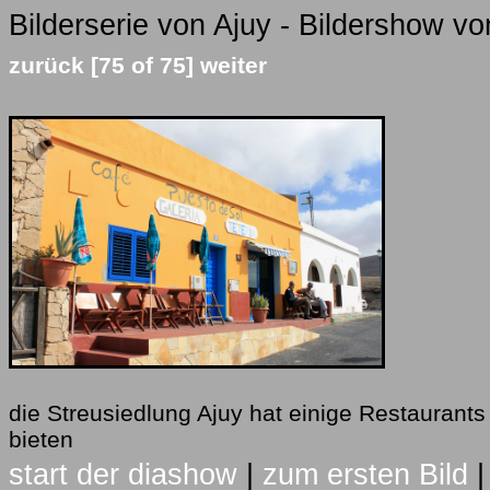
Bilderserie von Ajuy - Bildershow vo
zurück
[75 of 75]
weiter
die Streusiedlung Ajuy hat einige Restaurants
bieten
start der diashow
|
zum ersten Bild