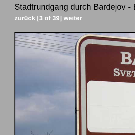
Stadtrundgang durch Bardejov - 
zurück
[3 of 39]
weiter