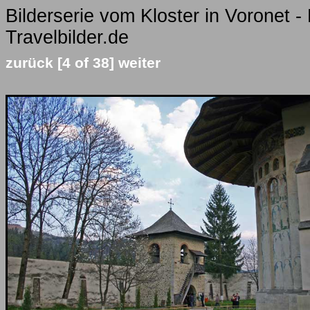
Bilderserie vom Kloster in Voronet -
Travelbilder.de
zurück
[4 of 38]
weiter