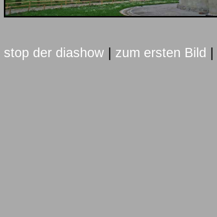
stop der diashow
|
zum ersten Bild