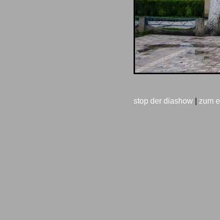
stop der diashow
|
zum e