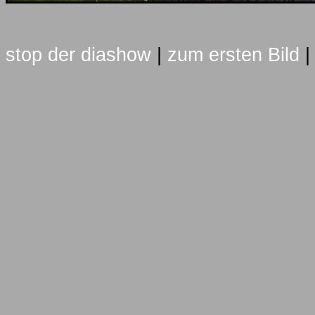
stop der diashow
|
zum ersten Bild