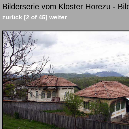
Bilderserie vom Kloster Horezu - Bi
zurück
[2 of 45]
weiter