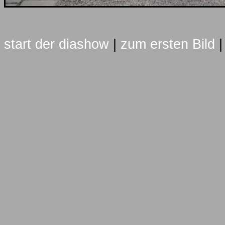
start der diashow
|
zum ersten Bild