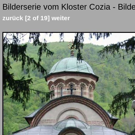
Bilderserie vom Kloster Cozia - Bild
zurück
[2 of 19]
weiter