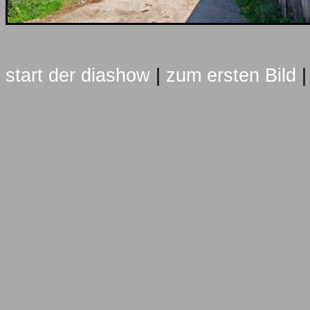
start der diashow
|
zum ersten Bild