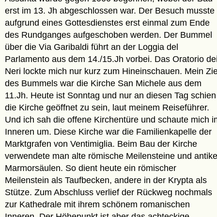
erst im 13. Jh abgeschlossen war. Der Besuch musste
aufgrund eines Gottesdienstes erst einmal zum Ende
des Rundganges aufgeschoben werden. Der Bummel
über die Via Garibaldi führt an der Loggia del
Parlamento aus dem 14./15.Jh vorbei. Das Oratorio de
Neri lockte mich nur kurz zum Hineinschauen. Mein Zie
des Bummels war die Kirche San Michele aus dem
11.Jh. Heute ist Sonntag und nur an diesen Tag schien
die Kirche geöffnet zu sein, laut meinem Reiseführer.
Und ich sah die offene Kirchentüre und schaute mich i
Inneren um. Diese Kirche war die Familienkapelle der
Marktgrafen von Ventimiglia. Beim Bau der Kirche
verwendete man alte römische Meilensteine und antik
Marmorsäulen. So dient heute ein römischer
Meilenstein als Taufbecken, andere in der Krypta als
Stütze. Zum Abschluss verlief der Rückweg nochmals
zur Kathedrale mit ihrem schönem romanischen
Inneren. Der Höhepunkt ist aber das achteckige