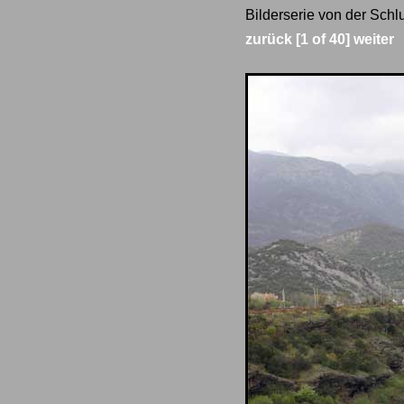
Bilderserie von der Schl
zurück
[1 of 40]
weiter