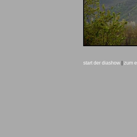
start der diashow
|
zum e