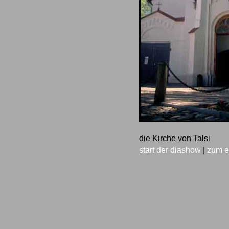
die Kirche von Talsi
start der diashow
|
zum e