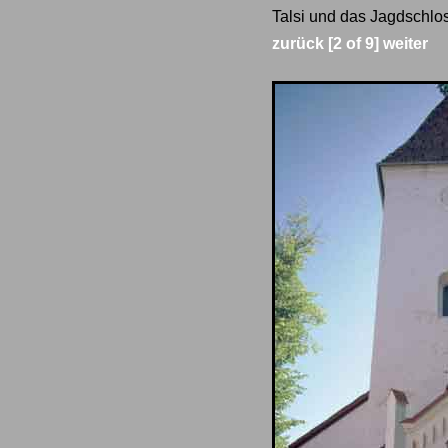
Talsi und das Jagdschlos
zurück
[2 of 9]
weiter