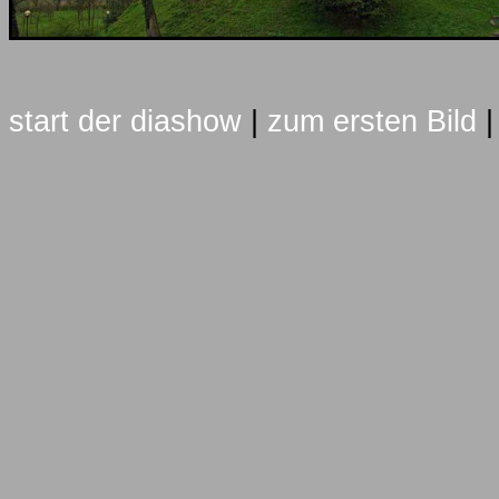
start der diashow
|
zum ersten Bild