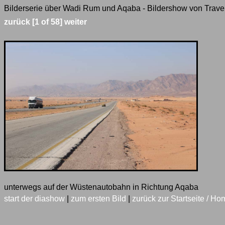
Bilderserie über Wadi Rum und Aqaba - Bildershow von Travel
zurück
[1 of 58]
weiter
unterwegs auf der Wüstenautobahn in Richtung Aqaba
start der diashow
|
zum ersten Bild
|
zurück zur Startseite / Ho