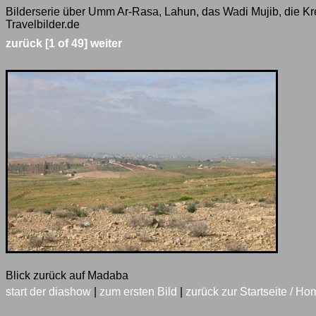
Bilderserie über Umm Ar-Rasa, Lahun, das Wadi Mujib, die Kr
Travelbilder.de
zurück
[1 of 49]
weiter
Blick zurück auf Madaba
start der diashow
|
zum ersten Bild
|
zurück zur Startseite / Ho