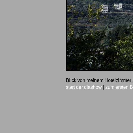
Blick von meinem Hotelzimmer 
start der diashow
|
zum ersten B