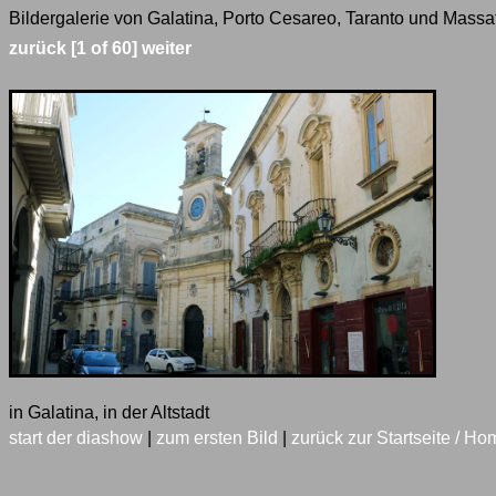
Bildergalerie von Galatina, Porto Cesareo, Taranto und Massaf
zurück
[1 of 60]
weiter
in Galatina, in der Altstadt
start der diashow
|
zum ersten Bild
|
zurück zur Startseite / Ho