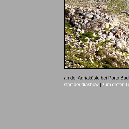
an der Adriaküste bei Porto Ba
start der diashow
|
zum ersten B