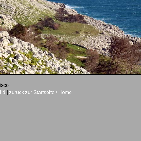
disco
ild
|
zurück zur Startseite / Home