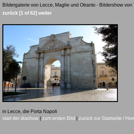
Bildergalerie von Lecce, Maglie und Otranto - Bildershow von 
zurück
[1 of 62]
weiter
in Lecce, die Porta Napoli
start der diashow
|
zum ersten Bild
|
zurück zur Startseite / Ho